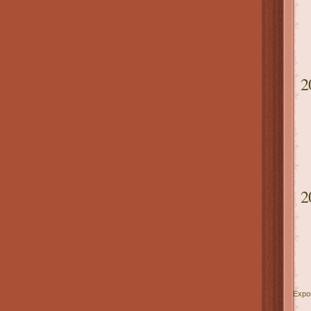
2
2
Expos