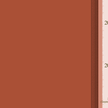
2
2
(Sept