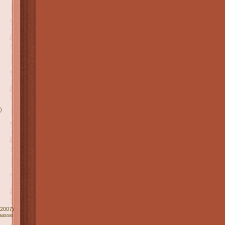
)
2007)
nasse