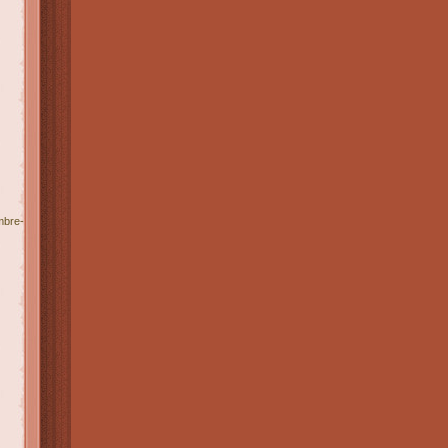
mbre-