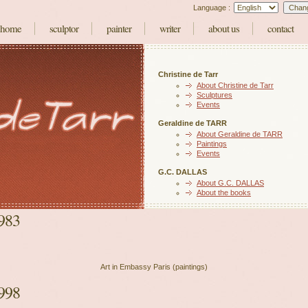
Language :
home
sculptor
painter
writer
about us
contact
Christine de Tarr
About Christine de Tarr
Sculptures
Events
Geraldine de TARR
About Geraldine de TARR
Paintings
Events
G.C. DALLAS
About G.C. DALLAS
About the books
983
Art in Embassy Paris (paintings)
998